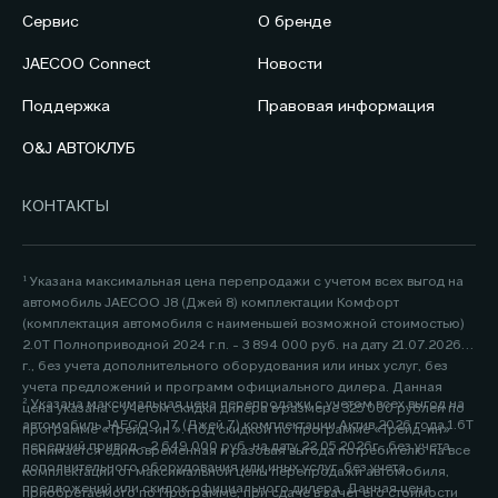
Сервис
О бренде
JAECOO Connect
Новости
Поддержка
Правовая информация
O&J АВТОКЛУБ
КОНТАКТЫ
¹ Указана максимальная цена перепродажи с учетом всех выгод на
автомобиль JAECOO J8 (Джей 8) комплектации Комфорт
(комплектация автомобиля с наименьшей возможной стоимостью)
2.0Т Полноприводной 2024 г.п. - 3 894 000 руб. на дату 21.07.2026
г., без учета дополнительного оборудования или иных услуг, без
учета предложений и программ официального дилера. Данная
² Указана максимальная цена перепродажи с учетом всех выгод на
цена указана с учетом скидки дилера в размере 325 000 рублей по
автомобиль JAECOO J7 (Джей 7) комплектации Актив 2026 года 1.6Т
программе «Трейд-ин ». Под скидкой по программе «Трейд-ин»
передний привод - 2 649 000 руб. на дату 22.05.2026г., без учета
понимается единовременная и разовая выгода потребителю на все
дополнительного оборудования или иных услуг, без учета
комплектации от максимальной цены перепродажи автомобиля,
предложений или скидок официального дилера. Данная цена
приобретаемого по Программе, при сдаче в зачёт его стоимости