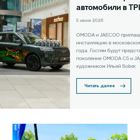
автомобили в Т
5 июня 2026
OMODA и JAECOO приглаша
инсталляцию в московском
года. Гостям будут предс
поколение OMODA C5 и JA
художником Ильей Sober.
Читать далее