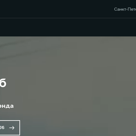
Санкт-Пете
б
енда
J6